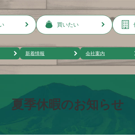
売りたい
い
買いたい
中古戸建て
買いたい
土地
新着情報
会社案内
中古戸建て
借りたい
店舗・事務所・倉庫
土地
新築住宅
アパート・マンション
店舗・事務所・倉庫
建物の解体
その他
貸家
新築住宅
店舗・事務所・倉庫
夏季休暇のお知らせ
その他
駐車場
その他