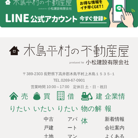
〒389-2303 長野県下高井郡木島平村上木島１５３５-１
TEL.0269-67-0901
営業時間 10:00～17:00 定休日 土・日・祝日
売
買
借
建
企業情
りたい
いたい
りたい
物の解
報
中古
アパ
新着情報
体
戸建
ート
会社案内
土地
マン
よくある