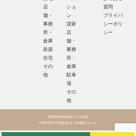
店
ショ
質問
舗・
ン
プライバ
事務
貸家
シーポリ
所・
店
シー
倉庫
舗・
新築
事務
住宅
所・
その
倉庫
他
駐車
場
その
他
事業再構築補助金により作成
©木島平村の不動産屋 by 小松建設 Co.,Ltd.