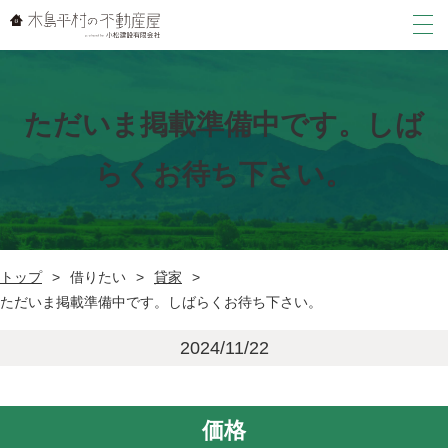
売りたい
ただいま掲載準備中です。しば
買いたい
らくお待ち下さい。
中古戸建て
借りたい
土地
アパート・マンション
店舗・事務所・倉庫
建物の解体
トップ
借りたい
貸家
貸家
新築住宅
ただいま掲載準備中です。しばらくお待ち下さい。
店舗・事務所・倉庫
トップ
その他
2024/11/22
駐車場
新着情報
その他
会社案内
価格
よくある質問