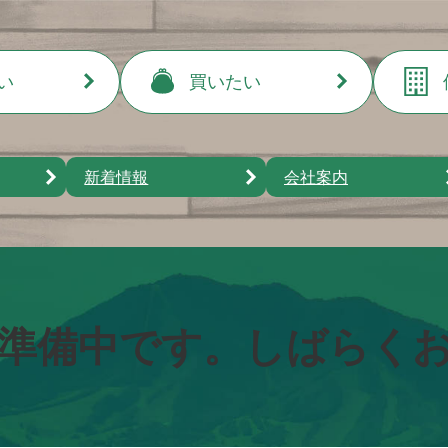
売りたい
い
買いたい
中古戸建て
買いたい
土地
新着情報
会社案内
中古戸建て
借りたい
店舗・事務所・倉庫
土地
新築住宅
アパート・マンション
店舗・事務所・倉庫
建物の解体
その他
貸家
新築住宅
店舗・事務所・倉庫
準備中です。しばらく
その他
駐車場
その他