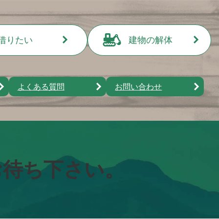
借りたい
建物の解体
アパート・マンショ
ン
よくある質問
お問い合わせ
貸家
店舗・事務所・倉庫
駐車場
その他
お待ち下さい。