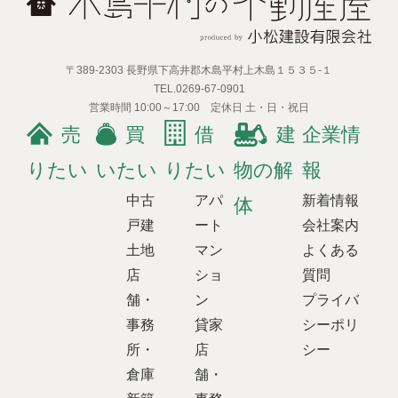
〒389-2303 長野県下高井郡木島平村上木島１５３５-１
TEL.0269-67-0901
営業時間 10:00～17:00 定休日 土・日・祝日
売
買
借
建
企業情
りたい
いたい
りたい
物の解
報
中古
アパ
新着情報
体
戸建
ート
会社案内
土地
マン
よくある
店
ショ
質問
舗・
ン
プライバ
事務
貸家
シーポリ
所・
店
シー
倉庫
舗・