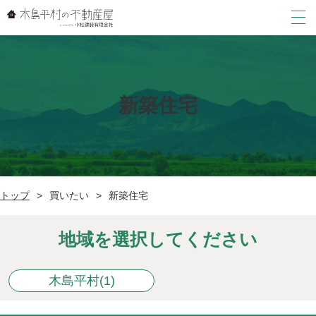
売りたい
買いたい
新築住宅
中古戸建て
借りたい
土地
アパート・マンション
店舗・事務所・倉庫
建物の解体
トップ
買いたい
新築住宅
貸家
新築住宅
店舗・事務所・倉庫
トップ
地域を選択してください
その他
駐車場
新着情報
木島平村(1)
その他
会社案内
よくある質問