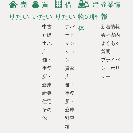
売
買
借
建
企業情
りたい
いたい
りたい
物の解
報
中古
アパ
新着情報
体
戸建
ート
会社案内
土地
マン
よくある
店
ショ
質問
舗・
ン
プライバ
事務
貸家
シーポリ
所・
店
シー
倉庫
舗・
新築
事務
住宅
所・
その
倉庫
他
駐車
場