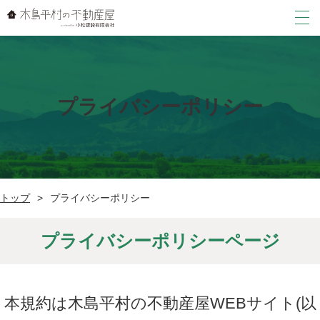
売りたい
買いたい
プライバシーポリシー
中古戸建て
借りたい
土地
アパート・マンション
店舗・事務所・倉庫
建物の解体
トップ
プライバシーポリシー
貸家
新築住宅
店舗・事務所・倉庫
トップ
プライバシーポリシーページ
その他
駐車場
新着情報
その他
会社案内
本規約は木島平村の不動産屋WEBサイト(以
よくある質問